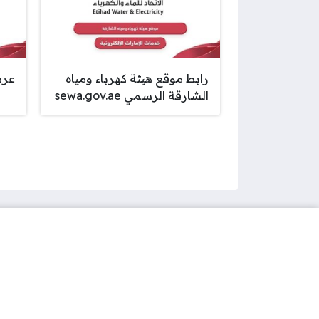
رابط موقع هيئة كهرباء ومياه
عرض 30 دقيق
الشارقة الرسمي sewa.gov.ae
صفحات: