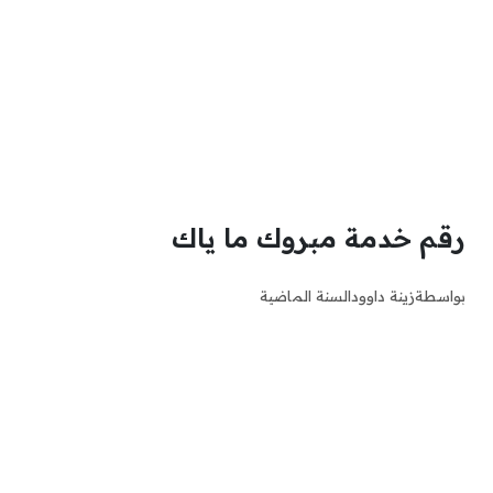
رقم خدمة مبروك ما ياك
بواسطة
زينة داوود
السنة الماضية