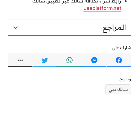
رابط شراء بطاقة سالك عبر تطبيق سالك
uaeplatform.net
المراجع
شارك على ...
وسوم:
سالك دبي