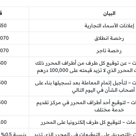
البيان
ق
إعلانات الأسماء التجارية
350 درهم إمار
رخصة انطلاق
1,070 درهم إم
رخصة تاجر
1,070 درهم إم
ت – عن توقيع كل طرف من أطراف المحرر ذلك
300 درهم إمار
ر الذي لا تزيد قيمته على 100,000 درهم
– لتأجيل إتمام المعاملة بعد تسجيلها بناء على
500 درهم إمار
صحاب الشأن في اليوم التالي
ت – لتوقيع أحد أطراف المحرر في مركز تقديم
500 درهم إمار
خدمة مختلف
ات – لتوقيع كل طرف إلكترونيا على المحرر
100 درهم إمار
-للتصديق على التوقيعات في المحرر الذي تزيد
بنس