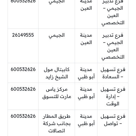
فرع تدبير
مدينة
الجيمي
600532626
الجيمي –
العين
العين
التخصصي
فرع تدبير
مدينة
الجيمي
26149555
الجيمي –
العين
العين
التخصصي
فرع تسهيل
مدينة
كابيتال مول
600532626
– السعادة
أبو ظبي
الشيخ زايد
فرع تسهيل
مدينة
مركز ياس
600532626
– إدارة
أبو ظبي
مارت للتسوق
الوقت
فرع تسهيل
مدينة
طريق المطار
600532626
– تواصل
أبو ظبي
بجانب شركة
اتصالات