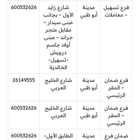
فرع تسهيل
مدينة
شارع زايد
600532626
– معاملات
أبو ظبي
الأول – بجانب
مبنى سيدار –
مقابل متجر
جراند – مبنى
أولاد جاسم
درويش
-تسهيل-
الخالدية
فرع ضمان
مدينة
شارع الخليج
26149555
– المقر
أبو ظبي
العربي
الرئيسي
فرع ضمان
مدينة
شارع الخليج
600532626
– المقر
أبو ظبي
العربي
الرئيسي
ضمان فرع
مدينة
الطابق الأول-
600532626