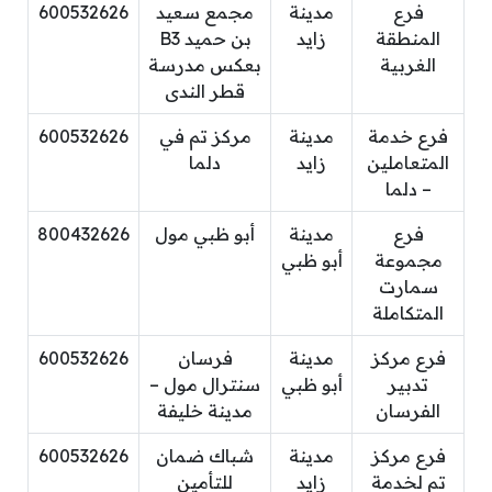
فرع
مدينة
مجمع سعيد
600532626
المنطقة
زايد
بن حميد B3
الغربية
بعكس مدرسة
قطر الندى
فرع خدمة
مدينة
مركز تم في
600532626
المتعاملين
زايد
دلما
– دلما
فرع
مدينة
أبو ظبي مول
800432626
مجموعة
أبو ظبي
سمارت
المتكاملة
فرع مركز
مدينة
فرسان
600532626
تدبير
أبو ظبي
سنترال مول –
الفرسان
مدينة خليفة
فرع مركز
مدينة
شباك ضمان
600532626
تم لخدمة
زايد
للتأمين