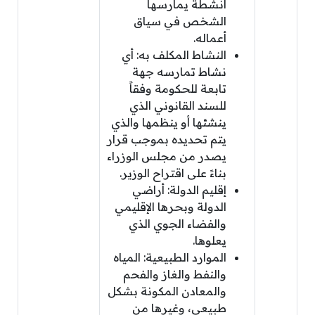
أنشطة يمارسها
الشخص في سياق
أعماله.
النشاط المكلف به: أي
نشاط تمارسه جهة
تابعة للحكومة وفقاً
للسند القانوني الذي
ينشئها أو ينظمها والذي
يتم تحديده بموجب قرار
يصدر من مجلس الوزراء
بناءً على اقتراح الوزير.
إقليم الدولة: أراضي
الدولة وبحرها الإقليمي
والفضاء الجوي الذي
يعلوها.
الموارد الطبيعية: المياه
والنفط والغاز والفحم
والمعادن المكونة بشكل
طبيعي، وغيرها من