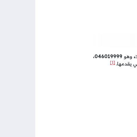
ء وهو
046019999،
[1]
ي يقدمها.