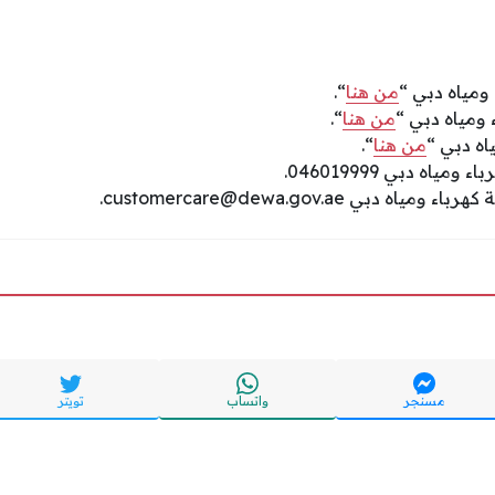
ومياه دبي “
من هنا
“.
 ومياه دبي “
من هنا
“.
اه دبي “
من هنا
“.
ياه دبي 046019999.
ئة كهرباء ومياه دبي
customercare@dewa.gov.ae
.
مسنجر
واتساب
تويتر