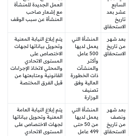
السابع
العمل الجديدة للمنشأة
عشر بعد
مع إشعار صاحب
تاريخ
المنشأة عن سبب الوقف
الاستحقاق
بعد شهر
المنشأة التي
يتم إبلاغ النيابة المعنية
من تاريخ
يعمل لديها
وتحويل بياناتها لجهات
الاستحقاق
500 عامل
الاختصاص على
وأكثر
المستوى الاتحادي
والمنشآت
والمحلي لاتخاذ الإجراءات
ذات الخطورة
القانونية ومتابعتها من
العالية وفق
قبل الفرق المختصة
تصنيف
الوزارة
بعد شهر
المنشأة التي
يتم إبلاغ النيابة العامة
ونصف
يعمل لديها
المعنية وتحويل بياناتها
من تاريخ
من 50 حتى
لجهات الاختصاص على
الاستحقاق
499 عامل
المستوى الاتحادي