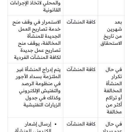
والمحلي لاتخاذ الإجراءات
القانونية
بعد
كافة المنشآت
الاستمرار في وقف منح
شهرين
خدمة تصاريح العمل
من تاريخ
الجديدة للمنشأة
الاستحقاق
المخالفة، يوقف منح
تصاريح عمل جديدة
لكافة المنشآت الفردية
في حال
كافة المنشآت
يتم إدراج المنشأة غير
تكرار
الملتزمة بسداد الأجور
المنشأة
في منظومة الرصد
المخالفة
والتفتيش الإلكتروني
أو تراكم
وكذلك في جدول
أكثر من
الزيارات التفتيشية
مخالفة
في حال
كافة المنشآت
إرسال إشعار
عدم سداد
إلكتروني للمنشأة.