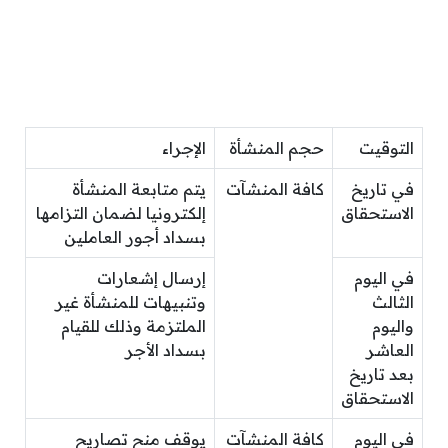
التوقيت
حجم المنشأة
الإجراء
في تاريخ
كافة المنشآت
يتم متابعة المنشأة
الاستحقاق
إلكترونيا لضمان التزامها
بسداد أجور العاملين
في اليوم
إرسال إشعارات
الثالث
وتنبيهات للمنشأة غير
واليوم
الملتزمة وذلك للقيام
العاشر
بسداد الأجر
بعد تاريخ
الاستحقاق
في اليوم
كافة المنشآت
يوقف منح تصاريح