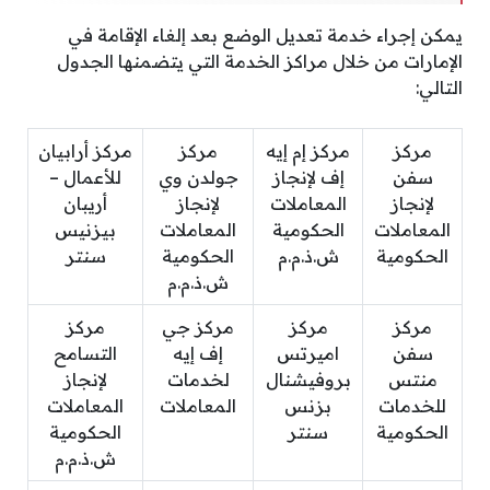
يمكن إجراء خدمة تعديل الوضع بعد إلغاء الإقامة في
الإمارات من خلال مراكز الخدمة التي يتضمنها الجدول
التالي:
مركز
مركز إم إيه
مركز
مركز أرابيان
سفن
إف لإنجاز
جولدن وي
للأعمال –
لإنجاز
المعاملات
لإنجاز
أريبان
المعاملات
الحكومية
المعاملات
بيزنيس
الحكومية
ش.ذ.م.م
الحكومية
سنتر
ش.ذ.م.م
مركز
مركز
مركز جي
مركز
سفن
اميرتس
إف إيه
التسامح
منتس
بروفيشنال
لخدمات
لإنجاز
للخدمات
بزنس
المعاملات
المعاملات
الحكومية
سنتر
الحكومية
ش.ذ.م.م