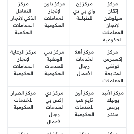
مركز
مركز إن
مركز داون
مركز
إتقان
واي بي دي
لإنجاز
التعامل
سيلوشن
للطباعة
المعاملات
الذكي لإنجاز
لإنجاز
الحكومية
المعاملات
المعاملات
الحكمية
الحكومية
مركز
مركز أهلا
مركز دبي
مركز الرعاية
إكسبرس
لخدمات
الوطنية
لإنجاز
كونفي
رجال
للخدمات
المعاملات
لمتابعة
الأعمال
الحكومية
الحكومية
المعاملات
مركز الأنيد
مركز أون
مركز دي
مركز الطوار
يونيك
تايم هب
إكس بي
للخدمات
بزنس
للخدمات
لخدمات
الحكومية
سنتر
الحكومية
رجال
الأعمال
مركز
مركز
مركز ذي
مركز